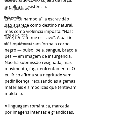
escravizado como sujeito de força, 
orgulho e resistência.
artes plásticas
Fotografia
Em “O Calhambola”, a escravidão 
não aparece como destino natural, 
Artes Cênicas
mas como violência imposta: “Nasci 
Arte e Política
livre, fizeram-me escravo”. A partir 
daí, o poema transforma o corpo 
música clássica
negro — pulso, pele, sangue, braço e 
pés — em imagem de insurgência. 
Não há submissão resignada, mas 
movimento, fuga, enfrentamento. O 
eu lírico afirma sua negritude sem 
pedir licença, recusando as algemas 
materiais e simbólicas que tentavam 
moldá-lo.
A linguagem romântica, marcada 
por imagens intensas e grandiosas, 