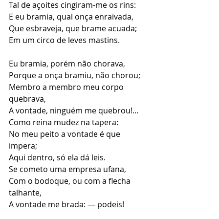
Tal de açoites cingiram-me os rins:
E eu bramia, qual onça enraivada,
Que esbraveja, que brame acuada;
Em um circo de leves mastins.
Eu bramia, porém não chorava,
Porque a onça bramiu, não chorou;
Membro a membro meu corpo 
quebrava,
A vontade, ninguém me quebrou!...
Como reina mudez na tapera:
No meu peito a vontade é que 
impera;
Aqui dentro, só ela dá leis.
Se cometo uma empresa ufana,
Com o bodoque, ou com a flecha 
talhante,
A vontade me brada: — podeis!