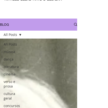
BLOG
All Posts
All Posts
música
dança
literatura
cinema
verso e
prosa
cultura
geral
concursos