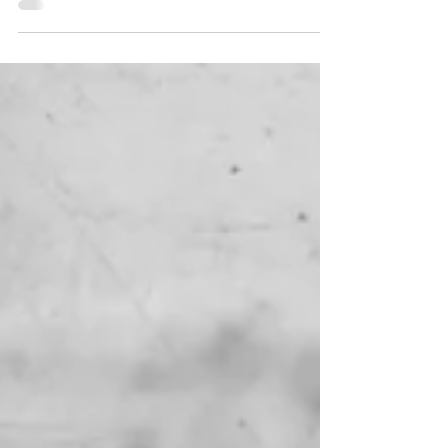
sendo um dos poetas brasileiros mais
citados — e, talvez por isso mesmo, um
dos mais mal compreendidos.