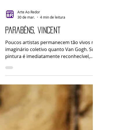
Arte Ao Redor
30 de mar.
4 min de leitura
Parabéns, Vincent
Poucos artistas permanecem tão vivos no
imaginário coletivo quanto Van Gogh. Sua
pintura é imediatamente reconhecível,
mas sua permanência não se deve apenas
ao estilo. Deve-se também ao fato de que,
diante de suas telas, temos a sensação de
estar diante de algo que não foi apenas
pensado ou construído, mas vivido até o
limite.