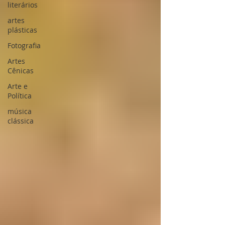
literários
artes
plásticas
Fotografia
Artes
Cênicas
Arte e
Política
música
clássica