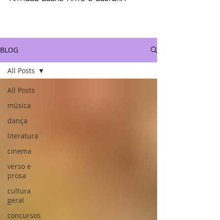
BLOG
All Posts
All Posts
música
dança
literatura
cinema
verso e
prosa
cultura
geral
concursos