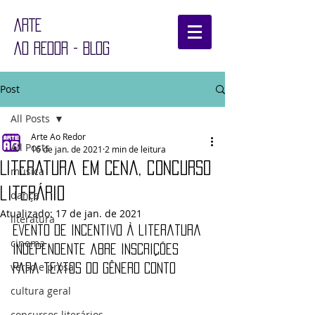
ARTE
AO REDOR - BLOG
Post
All Posts
Arte Ao Redor
All Posts
16 de jan. de 2021
2 min de leitura
Literatura EM Cena, concurso
música
literário
dança
Atualizado:
17 de jan. de 2021
literatura
Evento de incentivo à literatura 
cinema
independente abre inscrições 
verso e prosa
para textos do gênero conto
cultura geral
concursos literários