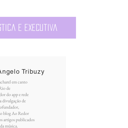
stica e executiva
Angelo Tribuzy
acharel em canto
Rio de
dor do app e rede
a divulgação de
cofundador,
 do blog Ao Redor
os artigos publicados
 da música.