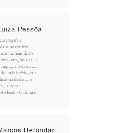
Luiza Pessôa
 coreógrafa e
 Atua no cenário
aneiro há mais de 15
uz as criações da Cia
s linguagens da dança,
ada em História, atua
istória da dança e
ra, autora e
g Ao Redor Cultura e
Marcos Retondar