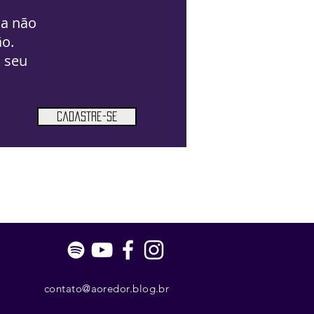
da não
ão.
 seu
Cadastre-se
contato@aoredor.blog.br