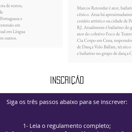
ora de textos,
Marcos Retondar é ator, bailar
de
cênico. Atua há aproximadame
Portuguesa e
cenário artístico na cidade de P
 extensão em
RJ. Atualmente é bailarino do 
xtual em Língua
ator do coletivo Foco de Teatro,
re outros.
Cia Corpo em Cena, responsáve
de Dança Volo Ballare, técnico
e bailarino no grupo de dança C
Inscrição
Siga os três passos abaixo para se inscrever:
1- Leia o regulamento completo;