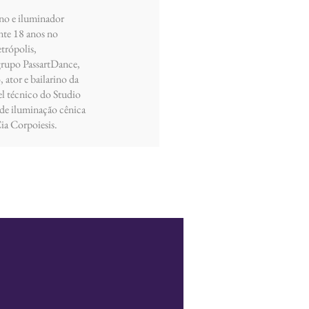
ino e iluminador
nte 18 anos no
etrópolis,
grupo PassartDance,
 ator e bailarino da
l técnico do Studio
 de iluminação cênica
ia Corpoiesis.