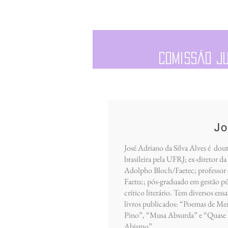
Comissão j
Jo
José Adriano da Silva Alves é dout
brasileira pela UFRJ; ex-diretor da
Adolpho Bloch/Faetec; professor d
Faetec; pós-graduado em gestão pú
crítico literário. Tem diversos ensa
livros publicados: “Poemas de Me
Pino”, “Musa Absurda” e “Quase 
Abismo”.