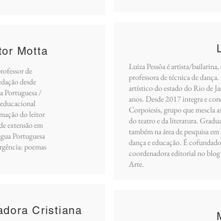
tor Motta
Luiza Pessôa é artista/bailarina,
rofessor de
professora de técnica de dança.
edação desde
artístico do estado do Rio de J
a Portuguesa /
anos. Desde 2017 integra e cond
-educacional
Corpoiesis, grupo que mescla a
mação do leitor
do teatro e da literatura. Gradu
 de extensão em
também na área de pesquisa em h
íngua Portuguesa
dança e educação. É cofundado
ergência: poemas
coordenadora editorial no blo
Arte.
adora Cristiana