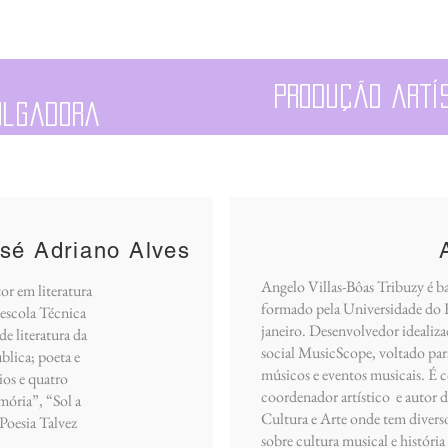
Produção artí
ulgadora
sé Adriano Alves
Angelo Villas-Bôas Tribuzy é b
or em literatura
formado pela Universidade do 
 escola Técnica
janeiro. Desenvolvedor idealiza
e literatura da
social MusicScope, voltado par
blica; poeta e
músicos e eventos musicais. É 
ios e quatro
coordenador artístico e autor
mória”, “Sol a
Cultura e Arte onde tem divers
Poesia Talvez
sobre cultura musical e história