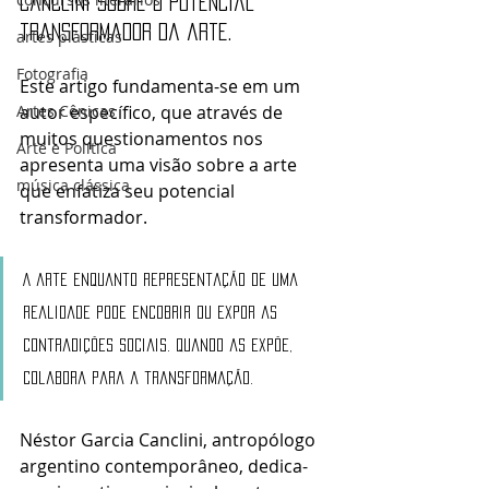
Canclini sobre o potencial 
transformador da arte.
artes plásticas
Fotografia
Este artigo fundamenta-se em um 
Artes Cênicas
autor específico, que através de 
muitos questionamentos nos 
Arte e Política
apresenta uma visão sobre a arte 
música clássica
que enfatiza seu potencial 
transformador.
A arte enquanto representação de uma 
realidade pode encobrir ou expor as 
contradições sociais. Quando as expõe, 
colabora para a transformação.
Néstor Garcia Canclini, antropólogo 
argentino contemporâneo, dedica-