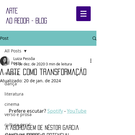
ARTE
AO REDOR - BLOG
Post
All Posts
Luiza Pessôa
All Posts
15 de dez. de 2020
3 min de leitura
A arte como transformação
música
Atualizado:
20 de jan. de 2024
dança
literatura
cinema
Prefere escutar? 
Spotify
 - 
YouTube
verso e prosa
cultura geral
A abordagem de Néstor Garcia 
concursos literários