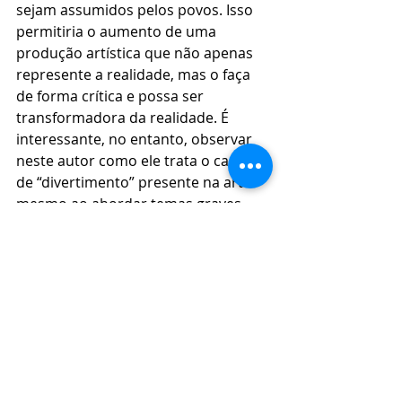
sejam assumidos pelos povos. Isso 
permitiria o aumento de uma 
produção artística que não apenas 
represente a realidade, mas o faça 
de forma crítica e possa ser 
transformadora da realidade. É 
interessante, no entanto, observar 
neste autor como ele trata o caráter 
de “divertimento” presente na arte - 
mesmo ao abordar temas graves - 
como colaborador nessa proposta 
transformadora. Segundo o autor, 
essa é uma importante faceta da 
arte para que o entretenimento não 
fique restrito aos meios de 
comunicação de massa. Socializar a 
arte, segundo Canclini, envolve 
também o prazer e a redistribuição 
do acesso a esse prazer e a criação.  