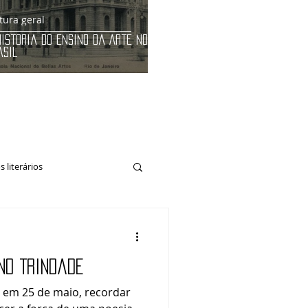
tura geral
História do Ensino da Arte no
asil
 literários
no Trindade
o em 25 de maio, recordar