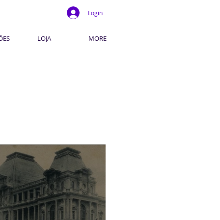
Login
ÕES
LOJA
MORE