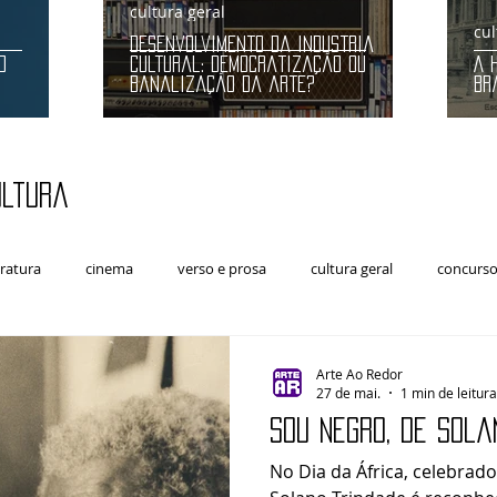
cultura geral
cul
Desenvolvimento da indústria
O
cultural: democratização ou
A 
banalização da arte?
Br
ultura
eratura
cinema
verso e prosa
cultura geral
concursos
Artes Cênicas
Arte e Política
música clássica
Arte Ao Redor
27 de mai.
1 min de leitura
Sou Negro, de Sola
No Dia da África, celebrad