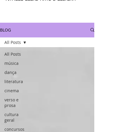
BLOG
All Posts
All Posts
música
dança
literatura
cinema
verso e
prosa
cultura
geral
concursos