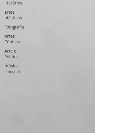
literários
artes
plásticas
Fotografia
Artes
Cênicas
Arte e
Política
música
clássica