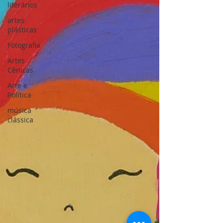
literários
artes
plásticas
Fotografia
Artes
Cênicas
Arte e
Política
música
clássica