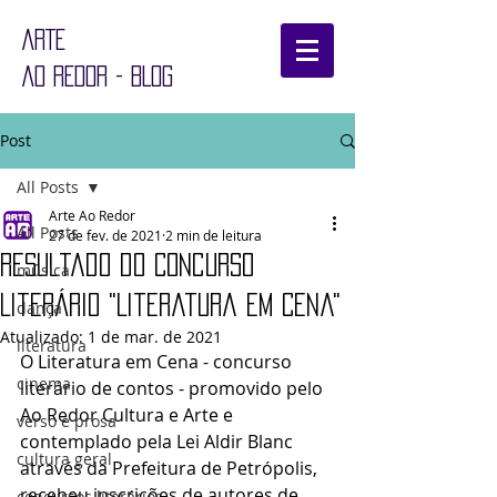
ARTE
AO REDOR - BLOG
Post
All Posts
Arte Ao Redor
All Posts
27 de fev. de 2021
2 min de leitura
Resultado do Concurso
música
Literário "Literatura em Cena"
dança
Atualizado:
1 de mar. de 2021
literatura
O Literatura em Cena - concurso 
cinema
literário de contos - promovido pelo 
Ao Redor Cultura e Arte e 
verso e prosa
contemplado pela Lei Aldir Blanc 
cultura geral
através da Prefeitura de Petrópolis, 
recebeu inscrições de autores de 
concursos literários