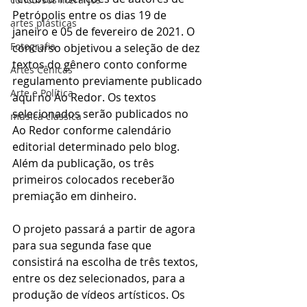
Petrópolis entre os dias 19 de 
artes plásticas
janeiro e 05 de fevereiro de 2021. O 
Fotografia
concurso objetivou a seleção de dez 
textos do gênero conto conforme 
Artes Cênicas
regulamento previamente publicado 
Arte e Política
aqui no Ao Redor. Os textos 
selecionados serão publicados no 
música clássica
Ao Redor conforme calendário 
editorial determinado pelo blog. 
Além da publicação, os três 
primeiros colocados receberão 
premiação em dinheiro.   
O projeto passará a partir de agora 
para sua segunda fase que 
consistirá na escolha de três textos, 
entre os dez selecionados, para a 
produção de vídeos artísticos. Os 