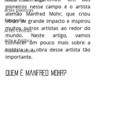
pioneiros nesse campo é o artista 
artes plásticas
alemão Manfred Mohr, que criou 
Fotografia
obras de grande impacto e inspirou 
muitos outros artistas ao redor do 
Artes Cênicas
mundo. Neste artigo, vamos 
Arte e Política
conhecer um pouco mais sobre a 
história e a obra desse artista tão 
música clássica
importante.
Quem é Manfred Mohr?