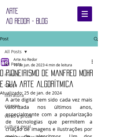
ARTE
AO REDOR - BLOG
Post
All Posts
Arte Ao Redor
All Posts
19 de jun. de 2023
4 min de leitura
O pioneirismo de Manfred Mohr
música
e sua arte algorítmica
dança
Atualizado:
25 de jan. de 2024
literatura
A arte digital tem sido cada vez mais 
cinema
valorizada nos últimos anos, 
especialmente com a popularização 
verso e prosa
de tecnologias que permitem a 
cultura geral
criação de imagens e ilustrações por 
meio de algoritmos. Um dos 
concursos literários