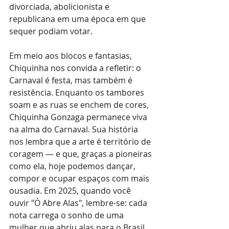
divorciada, abolicionista e 
republicana em uma época em que 
sequer podiam votar. 
Em meio aos blocos e fantasias, 
Chiquinha nos convida a refletir: o 
Carnaval é festa, mas também é 
resistência. Enquanto os tambores 
soam e as ruas se enchem de cores, 
Chiquinha Gonzaga permanece viva 
na alma do Carnaval. Sua história 
nos lembra que a arte é território de 
coragem — e que, graças a pioneiras 
como ela, hoje podemos dançar, 
compor e ocupar espaços com mais 
ousadia. Em 2025, quando você 
ouvir "Ó Abre Alas", lembre-se: cada 
nota carrega o sonho de uma 
mulher que abriu alas para o Brasil 