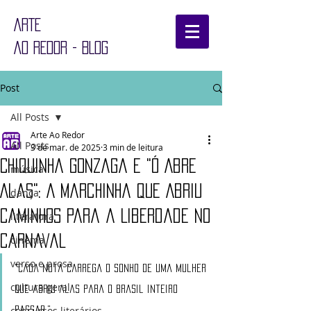
ARTE
AO REDOR - BLOG
Post
All Posts
Arte Ao Redor
All Posts
3 de mar. de 2025
3 min de leitura
Chiquinha Gonzaga e "Ó Abre
música
Alas": A Marchinha que Abriu
dança
Caminhos para a Liberdade no
literatura
Carnaval
cinema
verso e prosa
"Cada nota carrega o sonho de uma mulher 
cultura geral
que abriu alas para o Brasil inteiro 
concursos literários
passar."  