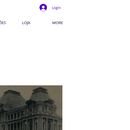
Login
ÕES
LOJA
MORE