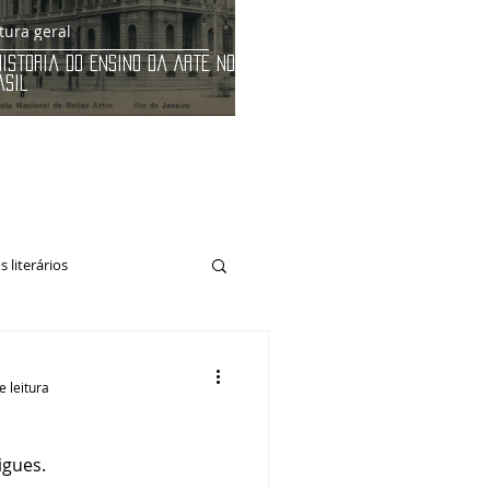
tura geral
História do Ensino da Arte no
asil
 literários
e leitura
igues.