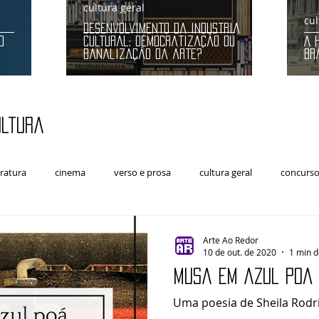
cultura geral
cul
Desenvolvimento da indústria
O
cultural: democratização ou
A 
banalização da arte?
Br
ultura
eratura
cinema
verso e prosa
cultura geral
concursos
Artes Cênicas
Arte e Política
música clássica
Arte Ao Redor
10 de out. de 2020
1 min d
Musa em azul poá
Uma poesia de Sheila Rodr