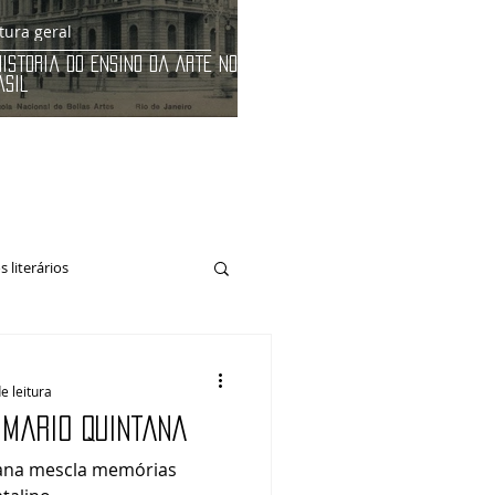
tura geral
História do Ensino da Arte no
asil
 literários
e leitura
 Mario Quintana
tana mescla memórias