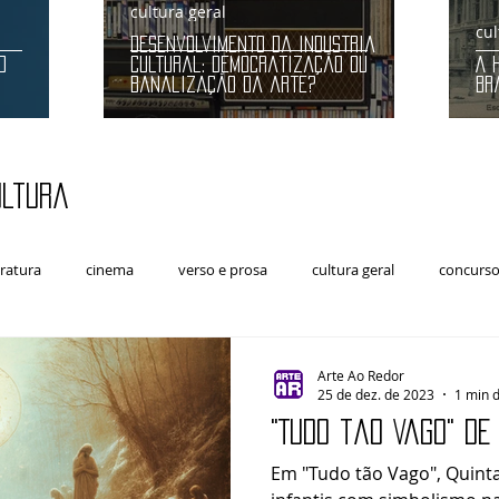
cultura geral
cul
Desenvolvimento da indústria
O
cultural: democratização ou
A 
banalização da arte?
Br
ultura
eratura
cinema
verso e prosa
cultura geral
concursos
Artes Cênicas
Arte e Política
música clássica
Arte Ao Redor
25 de dez. de 2023
1 min d
"Tudo tão Vago" de
Em "Tudo tão Vago", Quin