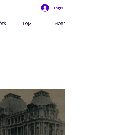
Login
ÕES
LOJA
MORE