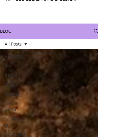
BLOG
All Posts
All Posts
música
dança
literatura
cinema
verso e
prosa
cultura
geral
concursos