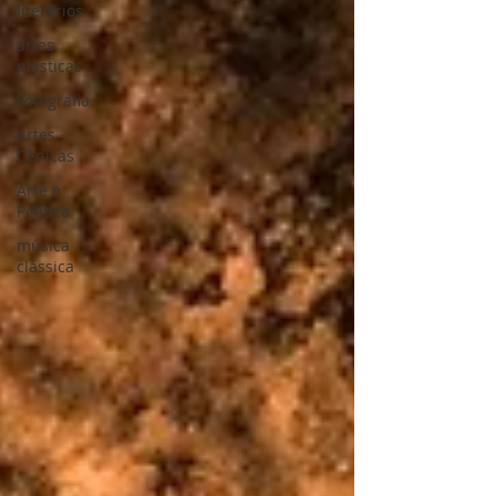
literários
artes
plásticas
Fotografia
Artes
Cênicas
Arte e
Política
música
clássica