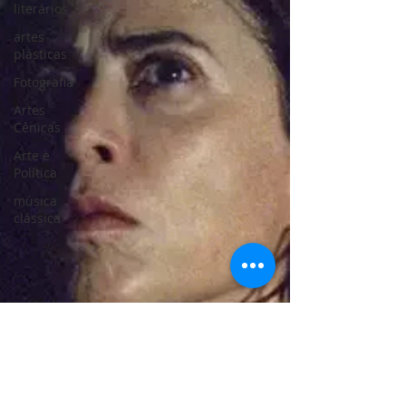
literários
artes
plásticas
Fotografia
Artes
Cênicas
Arte e
Política
música
clássica