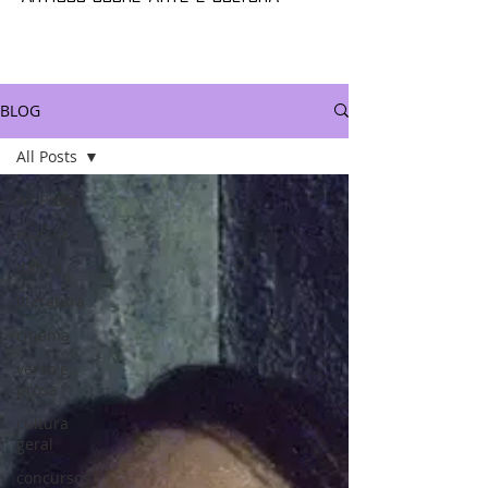
BLOG
All Posts
All Posts
música
dança
literatura
cinema
verso e
prosa
cultura
geral
concursos