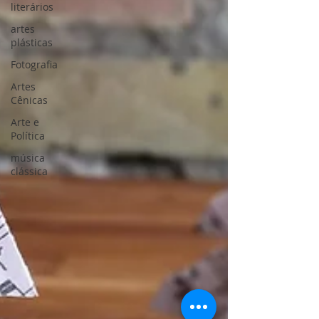
literários
artes
plásticas
Fotografia
Artes
Cênicas
Arte e
Política
música
clássica