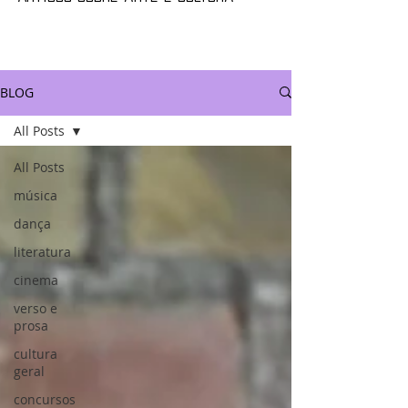
BLOG
All Posts
All Posts
música
dança
literatura
cinema
verso e
prosa
cultura
geral
concursos