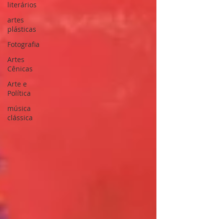
literários
artes
plásticas
Fotografia
Artes
Cênicas
Arte e
Política
música
clássica