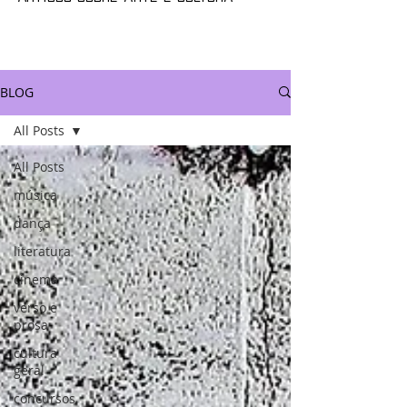
BLOG
All Posts
All Posts
música
dança
literatura
cinema
verso e
prosa
cultura
geral
concursos