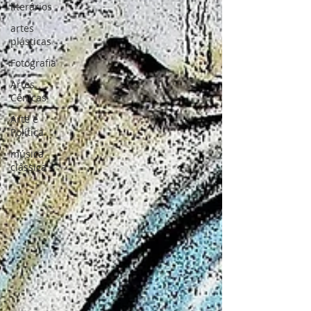
literários
artes
plásticas
Fotografia
Artes
Cênicas
Arte e
Política
música
clássica