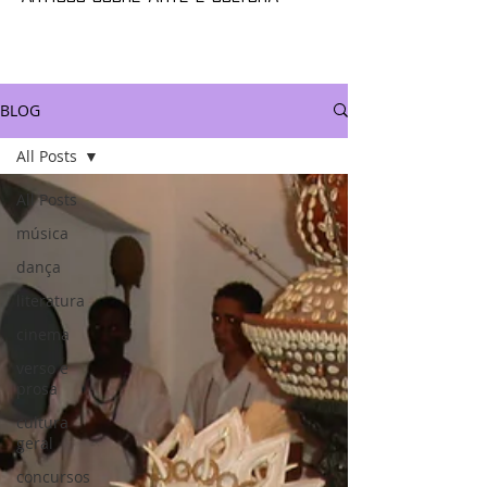
BLOG
All Posts
All Posts
música
dança
literatura
cinema
verso e
prosa
cultura
geral
concursos