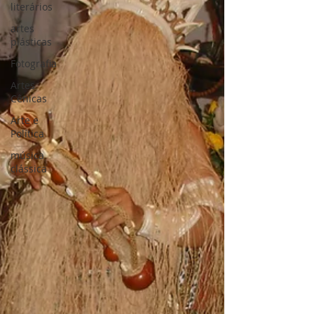
literários
artes
plásticas
Fotografia
Artes
Cênicas
Arte e
Política
música
clássica