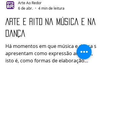
Arte Ao Redor
6 de abr.
4 min de leitura
Arte e Rito na Música e na
Dança
Há momentos em que música e dança se
apresentam como expressão artística,
isto é, como formas de elaboração
sensível do mundo; há outros em que elas
pertencem ao campo do rito e passam a
cumprir uma função que não se esgota na
experiência estética. A diferença, embora
nem sempre seja simples de definir,
merece atenção, porque o nosso tempo
costuma aproximar tudo sob a palavra
“performance”, como se bastasse haver