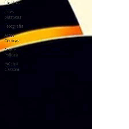
literários
artes
plásticas
Fotografia
Artes
Cênicas
Arte e
Política
música
clássica