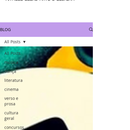
BLOG
All Posts
All Posts
música
dança
literatura
cinema
verso e
prosa
cultura
geral
concursos