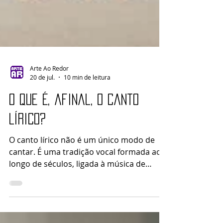
Arte Ao Redor
20 de jul.
10 min de leitura
O que é, afinal, o canto
lírico?
O canto lírico não é um único modo de
cantar. É uma tradição vocal formada ao
longo de séculos, ligada à música de
concerto ocidental, à escrita musical e a
repertórios que exigem maneiras
diferentes de organizar a respiração, a