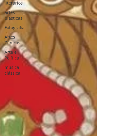
literários
artes
plásticas
Fotografia
Artes
Cênicas
Arte e
Política
música
clássica