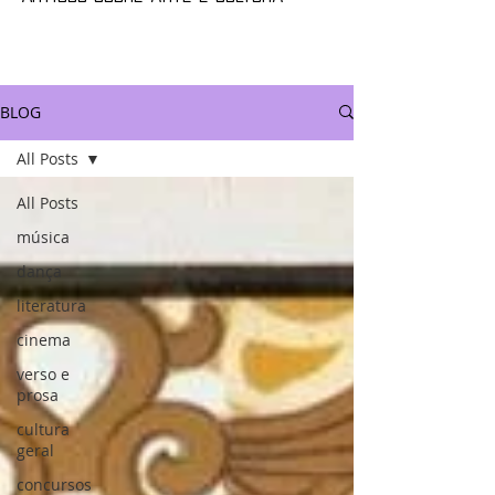
BLOG
All Posts
All Posts
música
dança
literatura
cinema
verso e
prosa
cultura
geral
concursos