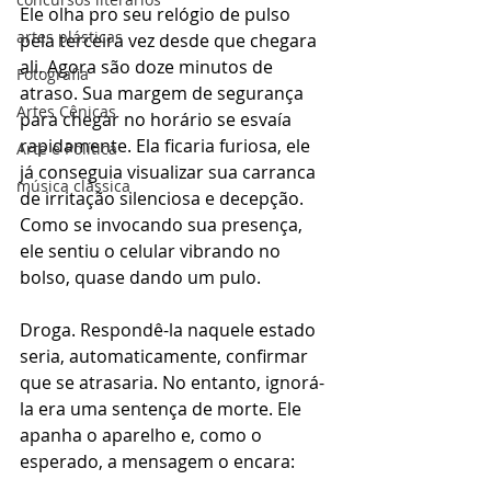
Ele olha pro seu relógio de pulso 
artes plásticas
pela terceira vez desde que chegara 
ali. Agora são doze minutos de 
Fotografia
atraso. Sua margem de segurança 
Artes Cênicas
para chegar no horário se esvaía 
rapidamente. Ela ficaria furiosa, ele 
Arte e Política
já conseguia visualizar sua carranca 
música clássica
de irritação silenciosa e decepção. 
Como se invocando sua presença, 
ele sentiu o celular vibrando no 
bolso, quase dando um pulo.
Droga. Respondê-la naquele estado 
seria, automaticamente, confirmar 
que se atrasaria. No entanto, ignorá-
la era uma sentença de morte. Ele 
apanha o aparelho e, como o 
esperado, a mensagem o encara: