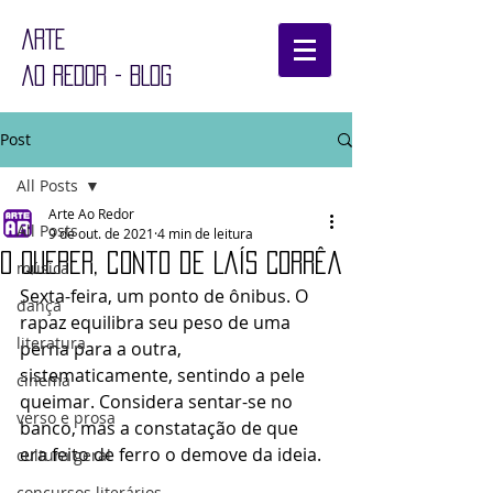
ARTE
AO REDOR - BLOG
Post
All Posts
Arte Ao Redor
All Posts
9 de out. de 2021
4 min de leitura
O Querer, conto de Laís Corrêa
música
Sexta-feira, um ponto de ônibus. O 
dança
rapaz equilibra seu peso de uma 
literatura
perna para a outra, 
sistematicamente, sentindo a pele 
cinema
queimar. Considera sentar-se no 
verso e prosa
banco, mas a constatação de que 
era feito de ferro o demove da ideia.
cultura geral
concursos literários