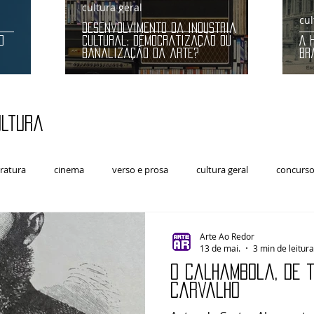
cultura geral
cul
Desenvolvimento da indústria
O
cultural: democratização ou
A 
banalização da arte?
Br
ultura
eratura
cinema
verso e prosa
cultura geral
concursos
Artes Cênicas
Arte e Política
música clássica
Arte Ao Redor
13 de mai.
3 min de leitura
O Calhambola, de 
Carvalho