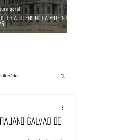
tura geral
História do Ensino da Arte no
asil
 literários
Trajano Galvão de