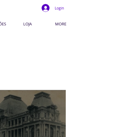
Login
ÕES
LOJA
MORE