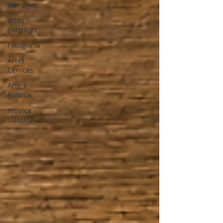
literários
artes
plásticas
Fotografia
Artes
Cênicas
Arte e
Política
música
clássica