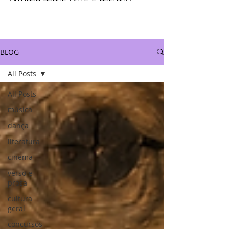
BLOG
All Posts
All Posts
música
dança
literatura
cinema
verso e
prosa
cultura
geral
concursos