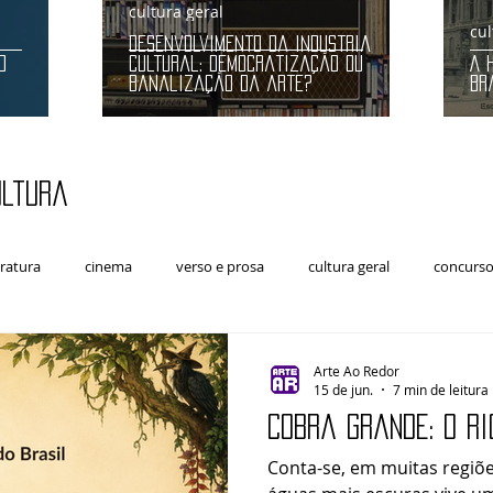
cultura geral
cul
Desenvolvimento da indústria
O
cultural: democratização ou
A 
banalização da arte?
Br
ultura
eratura
cinema
verso e prosa
cultura geral
concursos
Artes Cênicas
Arte e Política
música clássica
Arte Ao Redor
15 de jun.
7 min de leitura
Cobra Grande: o ri
Conta-se, em muitas regiõ