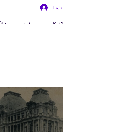
Login
ÕES
LOJA
MORE