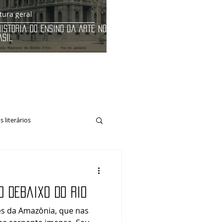
tura geral
História do Ensino da Arte no
asil
 literários
o debaixo do rio
es da Amazônia, que nas