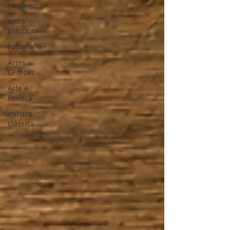
literários
artes
plásticas
Fotografia
Artes
Cênicas
Arte e
Política
música
clássica