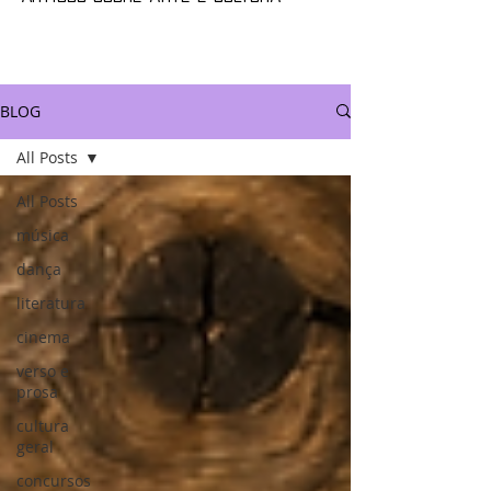
BLOG
All Posts
All Posts
música
dança
literatura
cinema
verso e
prosa
cultura
geral
concursos