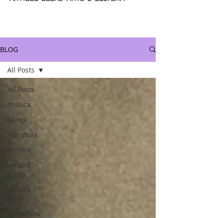
BLOG
All Posts
All Posts
música
dança
literatura
cinema
verso e
prosa
cultura
geral
concursos