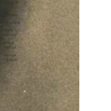
literários
artes
plásticas
Fotografia
Artes
Cênicas
Arte e
Política
música
clássica